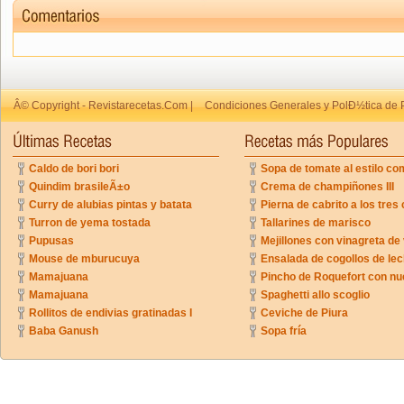
Â© Copyright - Revistarecetas.Com |
Condiciones Generales y PolÐ½tica de 
Caldo de bori bori
Sopa de tomate al estilo co
Quindim brasileÃ±o
Crema de champiñones III
Curry de alubias pintas y batata
Pierna de cabrito a los tres 
Turron de yema tostada
Tallarines de marisco
Pupusas
Mejillones con vinagreta de
Mouse de mburucuya
Ensalada de cogollos de lec
Mamajuana
Pincho de Roquefort con n
Mamajuana
Spaghetti allo scoglio
Rollitos de endivias gratinadas I
Ceviche de Piura
Baba Ganush
Sopa fría