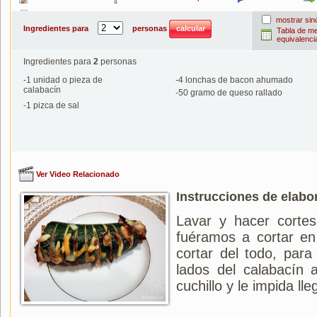
Imprimir
mostrar si
Ingredientes para
personas
Tabla de m
equivalenci
Ingredientes para
2
personas
-
1
unidad o pieza de
-
4
lonchas de bacon ahumado
calabacín
-
50
gramo de queso rallado
-
1
pizca de sal
Ver Video Relacionado
Instrucciones de elabo
Lavar y hacer cortes
fuéramos a cortar en 
cortar del todo, par
lados del calabacín 
cuchillo y le impida lleg