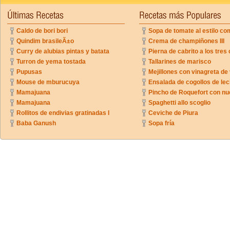
Caldo de bori bori
Sopa de tomate al estilo co
Quindim brasileÃ±o
Crema de champiñones III
Curry de alubias pintas y batata
Pierna de cabrito a los tres 
Turron de yema tostada
Tallarines de marisco
Pupusas
Mejillones con vinagreta de
Mouse de mburucuya
Ensalada de cogollos de lec
Mamajuana
Pincho de Roquefort con n
Mamajuana
Spaghetti allo scoglio
Rollitos de endivias gratinadas I
Ceviche de Piura
Baba Ganush
Sopa fría