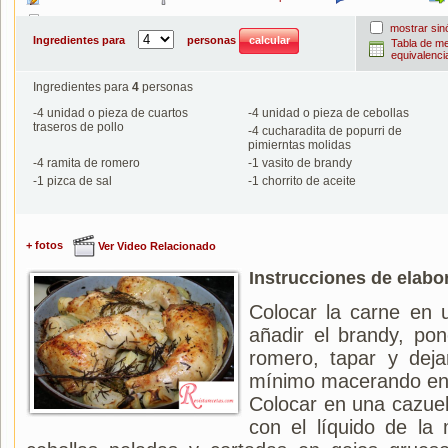
Imprimir
mostrar si
Ingredientes para
personas
Tabla de m
equivalenci
Ingredientes para
4
personas
-
4
unidad o pieza de cuartos
-
4
unidad o pieza de cebollas
traseros de pollo
-
4
cucharadita de popurri de
pimierntas molidas
-
4
ramita de romero
-
1
vasito de brandy
-
1
pizca de sal
-
1
chorrito de aceite
+ fotos
Ver Video Relacionado
Instrucciones de elabo
Colocar la carne en u
añadir el brandy, po
romero, tapar y dej
mínimo macerando en el
Colocar en una cazuel
con el líquido de la