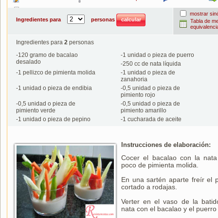
Imprimir
mostrar si
Ingredientes para
personas
Tabla de m
equivalenci
Ingredientes para
2
personas
-
120
gramo de bacalao
-
1
unidad o pieza de puerro
desalado
-
250
cc de nata líquida
-
1
pellizco de pimienta molida
-
1
unidad o pieza de
zanahoria
-
1
unidad o pieza de endibia
-
0,5
unidad o pieza de
pimiento rojo
-
0,5
unidad o pieza de
-
0,5
unidad o pieza de
pimiento verde
pimiento amarillo
-
1
unidad o pieza de pepino
-
1
cucharada de aceite
Instrucciones de elaboración:
Cocer el bacalao con la nat
poco de pimienta molida.
En una sartén aparte freír el 
cortado a rodajas.
Verter en el vaso de la batid
nata con el bacalao y el puerro f