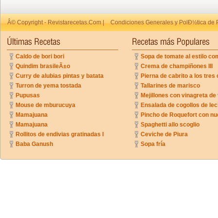
Â© Copyright - Revistarecetas.Com |
Condiciones Generales y PolÐ½tica de 
Caldo de bori bori
Sopa de tomate al estilo co
Quindim brasileÃ±o
Crema de champiñones III
Curry de alubias pintas y batata
Pierna de cabrito a los tres 
Turron de yema tostada
Tallarines de marisco
Pupusas
Mejillones con vinagreta de
Mouse de mburucuya
Ensalada de cogollos de lec
Mamajuana
Pincho de Roquefort con n
Mamajuana
Spaghetti allo scoglio
Rollitos de endivias gratinadas I
Ceviche de Piura
Baba Ganush
Sopa fría