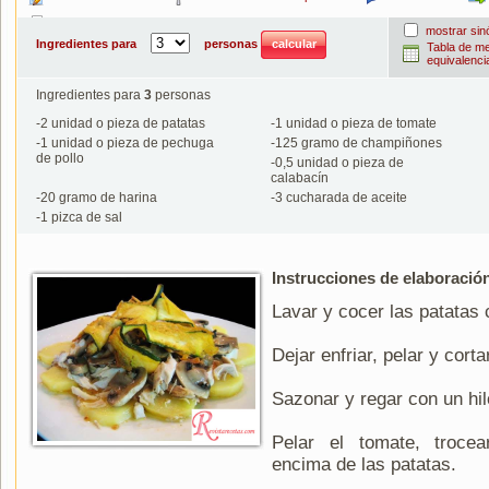
Imprimir
mostrar si
Ingredientes para
personas
Tabla de m
equivalenci
Ingredientes para
3
personas
-
2
unidad o pieza de patatas
-
1
unidad o pieza de tomate
-
1
unidad o pieza de pechuga
-
125
gramo de champiñones
de pollo
-
0,5
unidad o pieza de
calabacín
-
20
gramo de harina
-
3
cucharada de aceite
-
1
pizca de sal
Instrucciones de elaboració
Lavar y cocer las patatas 
Dejar enfriar, pelar y cort
Sazonar y regar con un hil
Pelar el tomate, trocea
encima de las patatas.