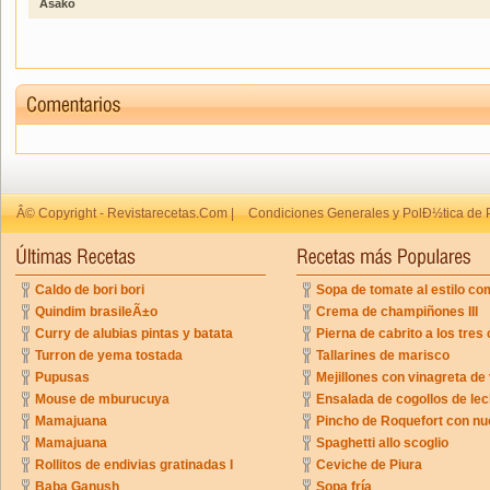
Asako
Â© Copyright - Revistarecetas.Com |
Condiciones Generales y PolÐ½tica de 
Caldo de bori bori
Sopa de tomate al estilo co
Quindim brasileÃ±o
Crema de champiñones III
Curry de alubias pintas y batata
Pierna de cabrito a los tres 
Turron de yema tostada
Tallarines de marisco
Pupusas
Mejillones con vinagreta de
Mouse de mburucuya
Ensalada de cogollos de lec
Mamajuana
Pincho de Roquefort con n
Mamajuana
Spaghetti allo scoglio
Rollitos de endivias gratinadas I
Ceviche de Piura
Baba Ganush
Sopa fría