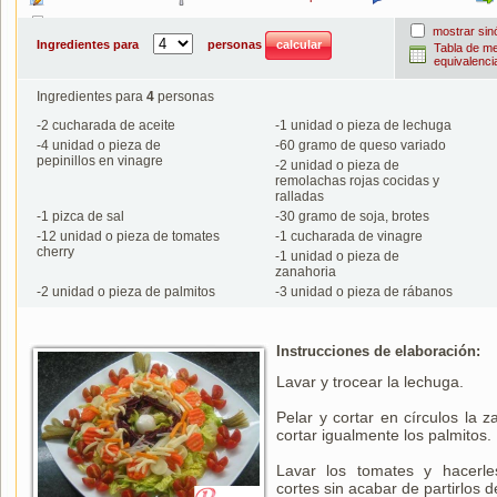
Imprimir
mostrar si
Ingredientes para
personas
Tabla de m
equivalenci
Ingredientes para
4
personas
-
2
cucharada de aceite
-
1
unidad o pieza de lechuga
-
4
unidad o pieza de
-
60
gramo de queso variado
pepinillos en vinagre
-
2
unidad o pieza de
remolachas rojas cocidas y
ralladas
-
1
pizca de sal
-
30
gramo de soja, brotes
-
12
unidad o pieza de tomates
-
1
cucharada de vinagre
cherry
-
1
unidad o pieza de
zanahoria
-
2
unidad o pieza de palmitos
-
3
unidad o pieza de rábanos
Instrucciones de elaboración:
Lavar y trocear la lechuga.
Pelar y cortar en círculos la z
cortar igualmente los palmitos.
Lavar los tomates y hacerle
cortes sin acabar de partirlos d