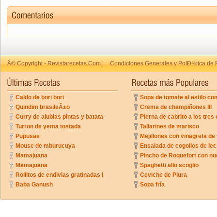
Â© Copyright - Revistarecetas.Com |
Condiciones Generales y PolÐ½tica de 
Caldo de bori bori
Sopa de tomate al estilo co
Quindim brasileÃ±o
Crema de champiñones III
Curry de alubias pintas y batata
Pierna de cabrito a los tres 
Turron de yema tostada
Tallarines de marisco
Pupusas
Mejillones con vinagreta de
Mouse de mburucuya
Ensalada de cogollos de lec
Mamajuana
Pincho de Roquefort con n
Mamajuana
Spaghetti allo scoglio
Rollitos de endivias gratinadas I
Ceviche de Piura
Baba Ganush
Sopa fría