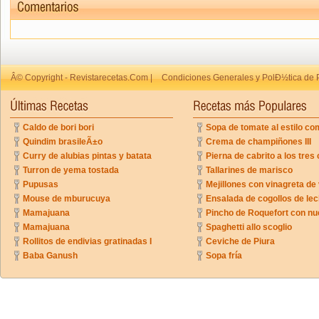
Â© Copyright - Revistarecetas.Com |
Condiciones Generales y PolÐ½tica de 
Caldo de bori bori
Sopa de tomate al estilo co
Quindim brasileÃ±o
Crema de champiñones III
Curry de alubias pintas y batata
Pierna de cabrito a los tres 
Turron de yema tostada
Tallarines de marisco
Pupusas
Mejillones con vinagreta de
Mouse de mburucuya
Ensalada de cogollos de lec
Mamajuana
Pincho de Roquefort con n
Mamajuana
Spaghetti allo scoglio
Rollitos de endivias gratinadas I
Ceviche de Piura
Baba Ganush
Sopa fría