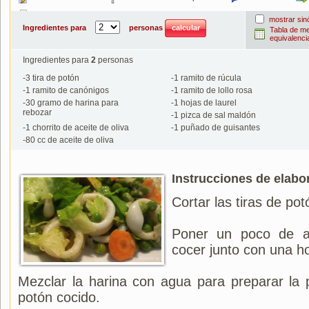
Imprimir
mostrar si
Ingredientes para
personas
Tabla de m
equivalenci
Ingredientes para
2
personas
-
3
tira de potón
-
1
ramito de rúcula
-
1
ramito de canónigos
-
1
ramito de lollo rosa
-
30
gramo de harina para
-
1
hojas de laurel
rebozar
-
1
pizca de sal maldón
-
1
chorrito de aceite de oliva
-
1
puñado de guisantes
-
80
cc de aceite de oliva
Instrucciones de elabo
Cortar las tiras de pot
Poner un poco de a
cocer junto con una ho
Mezclar la harina con agua para preparar la p
potón cocido.