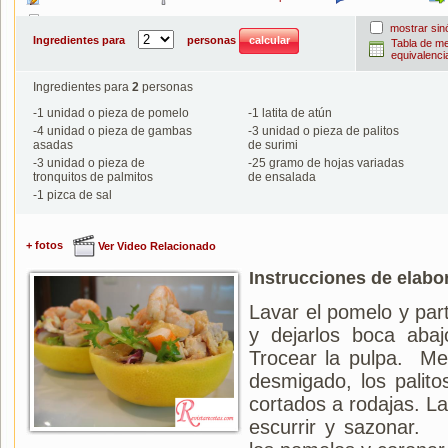
Imprimir
mostrar si
Ingredientes para
personas
Tabla de m
equivalenci
Ingredientes para
2
personas
-
1
unidad o pieza de pomelo
-
1
latita de atún
-
4
unidad o pieza de gambas
-
3
unidad o pieza de palitos
asadas
de surimi
-
3
unidad o pieza de
-
25
gramo de hojas variadas
tronquitos de palmitos
de ensalada
-
1
pizca de sal
+ fotos
Ver Video Relacionado
Instrucciones de elabo
Lavar el pomelo y parti
y dejarlos boca aba
Trocear la pulpa. Mez
desmigado, los palito
cortados a rodajas. La
escurrir y sazonar. 