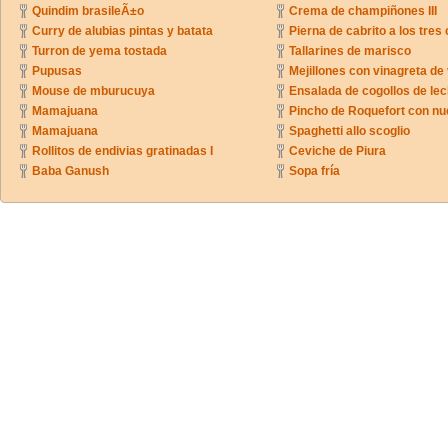
Quindim brasileÃ±o
Crema de champiñones III
Curry de alubias pintas y batata
Pierna de cabrito a los tres 
Turron de yema tostada
Tallarines de marisco
Pupusas
Mejillones con vinagreta de
Mouse de mburucuya
Ensalada de cogollos de lec
Mamajuana
Pincho de Roquefort con n
Mamajuana
Spaghetti allo scoglio
Rollitos de endivias gratinadas I
Ceviche de Piura
Baba Ganush
Sopa fría