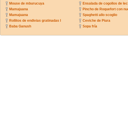
Mouse de mburucuya
Ensalada de cogollos de lec
Mamajuana
Pincho de Roquefort con n
Mamajuana
Spaghetti allo scoglio
Rollitos de endivias gratinadas I
Ceviche de Piura
Baba Ganush
Sopa fría