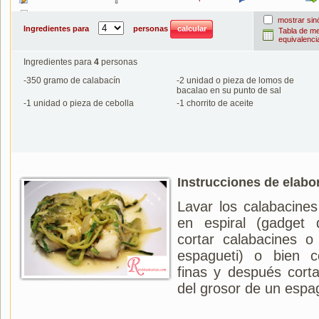
Imprimir
mostrar si
Ingredientes para
personas
Tabla de m
equivalenci
Ingredientes para
4
personas
-
350
gramo de calabacín
-
2
unidad o pieza de lomos de
bacalao en su punto de sal
-
1
unidad o pieza de cebolla
-
1
chorrito de aceite
Instrucciones de elabo
Lavar los calabacines
en espiral (gadget 
cortar calabacines 
espagueti) o bien c
finas y después cort
del grosor de un espag