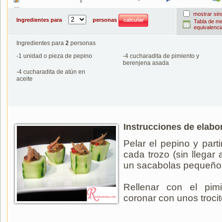
Imprimir
mostrar si
Ingredientes para
personas
Tabla de m
equivalenci
Ingredientes para
2
personas
-
1
unidad o pieza de pepino
-
4
cucharadita de pimiento y
berenjena asada
-
4
cucharadita de atún en
aceite
Instrucciones de elabo
Pelar el pepino y parti
cada trozo (sin llegar
un sacabolas pequeño
Rellenar con el pim
coronar con unos trocit