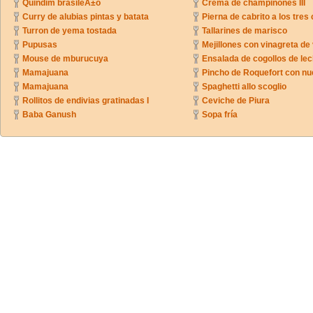
Quindim brasileÃ±o
Crema de champiñones III
Curry de alubias pintas y batata
Pierna de cabrito a los tres 
Turron de yema tostada
Tallarines de marisco
Pupusas
Mejillones con vinagreta de
Mouse de mburucuya
Ensalada de cogollos de lec
Mamajuana
Pincho de Roquefort con n
Mamajuana
Spaghetti allo scoglio
Rollitos de endivias gratinadas I
Ceviche de Piura
Baba Ganush
Sopa fría