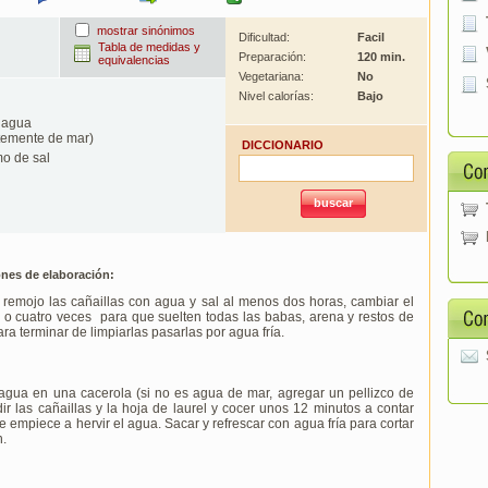
mostrar sinónimos
Dificultad:
Facil
Tabla de medidas y
Preparación:
120 min.
equivalencias
Vegetariana:
No
Nivel calorías:
Bajo
e agua
temente de mar)
DICCIONARIO
o de sal
ones de elaboración:
remojo las cañaillas con agua y sal al menos dos horas, cambiar el
 o cuatro veces para que suelten todas las babas, arena y restos de
ara terminar de limpiarlas pasarlas por agua fría.
agua en una cacerola (si no es agua de mar, agregar un pellizco de
dir las cañaillas y la hoja de laurel y cocer unos 12 minutos a contar
 empiece a hervir el agua. Sacar y refrescar con agua fría para cortar
n.