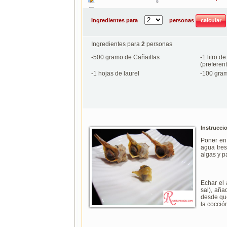
Imprimir
Ingredientes para
personas
Ingredientes para
2
personas
-
500
gramo de Cañaillas
-
1
litro d
(preferen
-
1
hojas de laurel
-
100
gram
Instrucci
Poner en 
agua tres
algas y p
Echar el 
sal), aña
desde que
la cocció