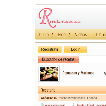
Registrate
Login
R
Cañaillas II
/ Pescados y mariscos / España
Añadir a favoritas
Añadir a lista de compras