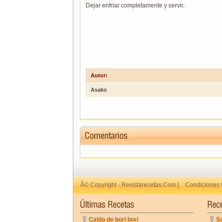
Dejar enfriar completamente y servir.
Autor:
Asako
Â© Copyright - Revistarecetas.Com |
Condiciones 
Caldo de bori bori
So