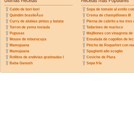
Caldo de bori bori
Sopa de tomate al estilo co
Quindim brasileÃ±o
Crema de champiñones III
Curry de alubias pintas y batata
Pierna de cabrito a los tres 
Turron de yema tostada
Tallarines de marisco
Pupusas
Mejillones con vinagreta de
Mouse de mburucuya
Ensalada de cogollos de lec
Mamajuana
Pincho de Roquefort con n
Mamajuana
Spaghetti allo scoglio
Rollitos de endivias gratinadas I
Ceviche de Piura
Baba Ganush
Sopa fría