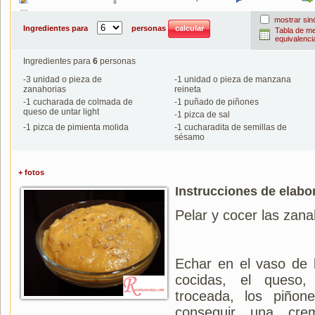
Imprimir
mostrar si
Ingredientes para
personas
Tabla de m
equivalenci
Ingredientes para
6
personas
-
3
unidad o pieza de
-
1
unidad o pieza de manzana
zanahorias
reineta
-
1
cucharada de colmada de
-
1
puñado de piñones
queso de untar light
-
1
pizca de sal
-
1
pizca de pimienta molida
-
1
cucharadita de semillas de
sésamo
+ fotos
Instrucciones de elabo
Pelar y cocer las zana
Echar en el vaso de l
cocidas, el queso
troceada, los piñon
conseguir una cre