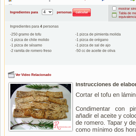
Imprimir
mostrar si
Ingredientes para
personas
Tabla de m
equivalenci
Ingredientes para
4
personas
-
250
gramo de tofu
-
1
pizca de pimienta molida
-
1
pizca de chile molido
-
1
pizca de orégano
-
1
pizca de sésamo
-
1
pizca de sal de ajo
-
2
ramita de romero freso
-
50
cc de aceite de oliva
Ver Video Relacionado
Instrucciones de elabo
Cortar el tofu en lámin
Condimentar con pi
añadir el aceite y col
de romero. Tapar y deja
como mínimo dos hor