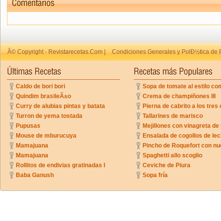
Â© Copyright - Revistarecetas.Com |
Condiciones Generales y PolÐ½tica de 
Caldo de bori bori
Sopa de tomate al estilo co
Quindim brasileÃ±o
Crema de champiñones III
Curry de alubias pintas y batata
Pierna de cabrito a los tres 
Turron de yema tostada
Tallarines de marisco
Pupusas
Mejillones con vinagreta de
Mouse de mburucuya
Ensalada de cogollos de lec
Mamajuana
Pincho de Roquefort con n
Mamajuana
Spaghetti allo scoglio
Rollitos de endivias gratinadas I
Ceviche de Piura
Baba Ganush
Sopa fría