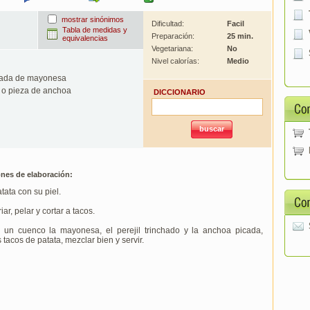
mostrar sinónimos
Dificultad:
Facil
Tabla de medidas y
Preparación:
25 min.
equivalencias
Vegetariana:
No
Nivel calorías:
Medio
ada de mayonesa
 o pieza de anchoa
DICCIONARIO
ones de elaboración:
tata con su piel.
iar, pelar y cortar a tacos.
 un cuenco la mayonesa, el perejil trinchado y la anchoa picada,
 tacos de patata, mezclar bien y servir.