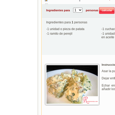
Imprimir
Ingredientes para
personas
Ingredientes para
1
personas
-
1
unidad o pieza de patata
-
1
cuchar
-
1
ramito de perejil
-
1
unidad
en aceite
Instrucci
Asar la pa
Dejar enfr
Echar en
añadir los