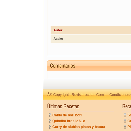
Autor:
Asako
Â© Copyright - Revistarecetas.Com |
Condiciones 
Caldo de bori bori
So
Quindim brasileÃ±o
C
Curry de alubias pintas y batata
Pi