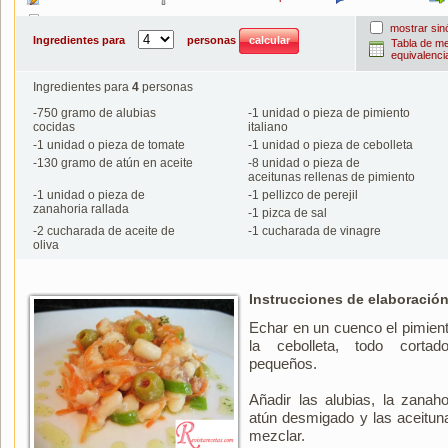
Imprimir
mostrar si
Ingredientes para
personas
Tabla de m
equivalenci
Ingredientes para
4
personas
-
750
gramo de alubias
-
1
unidad o pieza de pimiento
cocidas
italiano
-
1
unidad o pieza de tomate
-
1
unidad o pieza de cebolleta
-
130
gramo de atún en aceite
-
8
unidad o pieza de
aceitunas rellenas de pimiento
-
1
unidad o pieza de
-
1
pellizco de perejil
zanahoria rallada
-
1
pizca de sal
-
2
cucharada de aceite de
-
1
cucharada de vinagre
oliva
Instrucciones de elaboración
Echar en un cuenco el pimient
la cebolleta, todo cortad
pequeños.
Añadir las alubias, la zanahor
atún desmigado y las aceitun
mezclar.