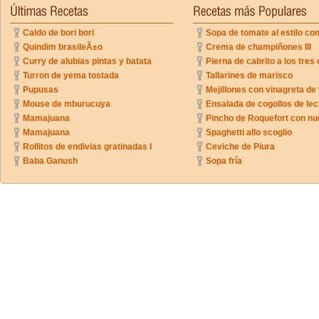
Caldo de bori bori
Sopa de tomate al estilo co
Quindim brasileÃ±o
Crema de champiñones III
Curry de alubias pintas y batata
Pierna de cabrito a los tres 
Turron de yema tostada
Tallarines de marisco
Pupusas
Mejillones con vinagreta de
Mouse de mburucuya
Ensalada de cogollos de lec
Mamajuana
Pincho de Roquefort con n
Mamajuana
Spaghetti allo scoglio
Rollitos de endivias gratinadas I
Ceviche de Piura
Baba Ganush
Sopa fría