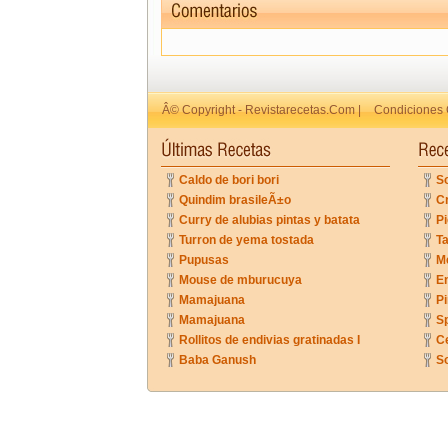
Â© Copyright - Revistarecetas.Com |
Condiciones 
Caldo de bori bori
So
Quindim brasileÃ±o
C
Curry de alubias pintas y batata
Pi
Turron de yema tostada
Ta
Pupusas
Me
Mouse de mburucuya
En
Mamajuana
P
Mamajuana
Sp
Rollitos de endivias gratinadas I
C
Baba Ganush
So