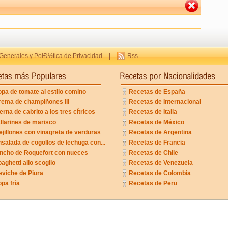
Generales y PolÐ½tica de Privacidad
|
Rss
pa de tomate al estilo comino
Recetas de España
rema de champiñones III
Recetas de Internacional
erna de cabrito a los tres cítricos
Recetas de Italia
llarines de marisco
Recetas de México
jillones con vinagreta de verduras
Recetas de Argentina
salada de cogollos de lechuga con...
Recetas de Francia
incho de Roquefort con nueces
Recetas de Chile
aghetti allo scoglio
Recetas de Venezuela
eviche de Piura
Recetas de Colombia
pa fría
Recetas de Peru