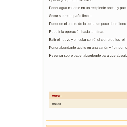
Apartar y dejar que se enfríe.
Poner agua caliente en un recipiente ancho y poco
Secar sobre un paño limpio.
Poner en el centro de la oblea un poco del relleno y
Repetir la operación hasta terminar.
Batir el huevo y pincelar con él el cierre de los rolli
Poner abundante aceite en una sartén y freír por t
Reservar sobre papel absorbente para que absorba 
Autor:
Asako