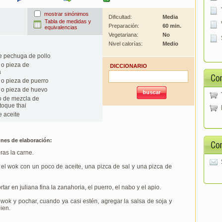
mostrar sinónimos
Dificultad:
Media
Tabla de medidas y
Preparación:
60 min.
equivalencias
Vegetariana:
No
Nivel calorías:
Medio
de pechuga de pollo
o pieza de
DICCIONARIO
a
o pieza de puerro
o pieza de huevo
o de mezcla de
toque thai
e aceite
ones de elaboración:
iras la carne.
el wok con un poco de aceite, una pizca de sal y una pizca de
rtar en juliana fina la zanahoria, el puerro, el nabo y el apio.
 wok y pochar, cuando ya casi estén, agregar la salsa de soja y
ien.