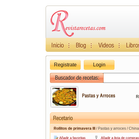
Registrate
Login
R
Rollitos de primavera III
/ Pastas y arroces / China
Añadir a favoritas
Añadir a lista de compras