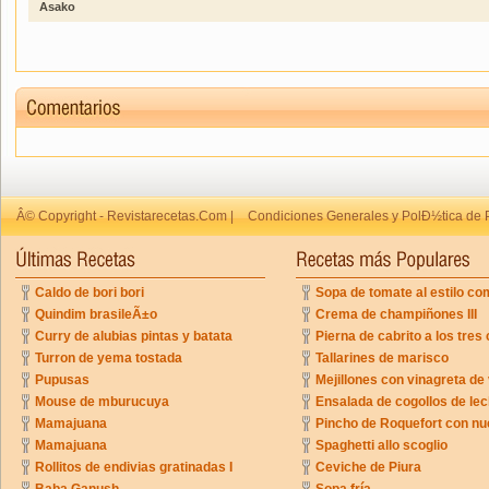
Asako
Â© Copyright - Revistarecetas.Com |
Condiciones Generales y PolÐ½tica de 
Caldo de bori bori
Sopa de tomate al estilo co
Quindim brasileÃ±o
Crema de champiñones III
Curry de alubias pintas y batata
Pierna de cabrito a los tres 
Turron de yema tostada
Tallarines de marisco
Pupusas
Mejillones con vinagreta de
Mouse de mburucuya
Ensalada de cogollos de lec
Mamajuana
Pincho de Roquefort con n
Mamajuana
Spaghetti allo scoglio
Rollitos de endivias gratinadas I
Ceviche de Piura