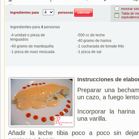
Imprimir
mostrar si
Ingredientes para
personas
Tabla de m
equivalenci
Ingredientes para
4
personas
-
4
unidad o pieza de
-
500
cc de leche
lenguados
-
40
gramo de harina
-
40
gramo de mantequilla
-
1
cucharada de tomate frito
-
1
pizca de nuez moscada
-
1
pizca de sal
Instrucciones de elabo
Preparar una bechame
un cazo, a fuego lento
Incorporar la harina
una varilla.
Añadir la leche tibia poco a poco sin dej